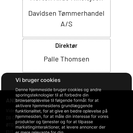
Davidsen Tømmerhandel
A/S
Direktør
Palle Thomsen
Denne hjemmeside bruger cookies og andre
sporingsteknologier til at forbedre din
ANDRE LINKS
browseroplevelse til følgende formål:
for at
aktivere hjemmesidens grundlæggende
Videncenter for energibesparelser i bygninger
funktionalitet
,
for at give en bedre oplevelse på
hjemmesiden
,
for at måle din interesse for vores
DB CLP
produkter og tjenester og for at tilpasse
ØTD Fonden
marketinginteraktioner
,
at levere annoncer der
FUT
er mere relevante for dig
.