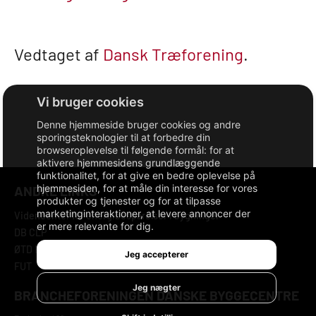
Vedtaget af
Dansk Træforening
.
Denne hjemmeside bruger cookies og andre
sporingsteknologier til at forbedre din
browseroplevelse til følgende formål:
for at
aktivere hjemmesidens grundlæggende
funktionalitet
,
for at give en bedre oplevelse på
hjemmesiden
,
for at måle din interesse for vores
ANDRE LINKS
produkter og tjenester og for at tilpasse
marketinginteraktioner
,
at levere annoncer der
Videncenter for energibesparelser i bygninger
er mere relevante for dig
.
DB CLP
ØTD Fonden
Jeg accepterer
FUT
Jeg nægter
BRANCHEFORENINGEN DANSKE BYGGECENTRE