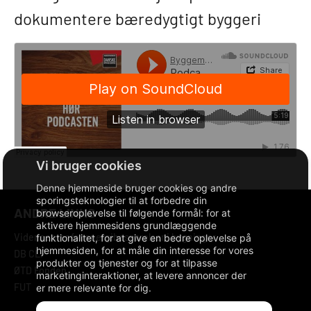
dokumentere bæredygtigt byggeri
Denne hjemmeside bruger cookies og andre
sporingsteknologier til at forbedre din
ANDRE LINKS
browseroplevelse til følgende formål:
for at
aktivere hjemmesidens grundlæggende
Videncenter for energibesparelser i bygninger
funktionalitet
,
for at give en bedre oplevelse på
hjemmesiden
,
for at måle din interesse for vores
DB CLP
produkter og tjenester og for at tilpasse
ØTD Fonden
marketinginteraktioner
,
at levere annoncer der
FUT
er mere relevante for dig
.