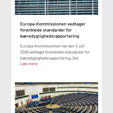
Europa-Kommissionen vedtager
forenklede standarder for
bæredygtighedsrapportering
Europa-Kommissionen har den 3. juli
2026 vedtaget forenklede standarder for
bæredygtighedsrapportering. Det
Læs mere
betyder, at virksomheder, der er omfattet
af kravene til
bæredygtighedsrapportering, allerede
kan anvende de nye standarder for
regnskabsåret 2026.