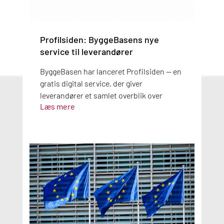
Profilsiden: ByggeBasens nye
service til leverandører
ByggeBasen har lanceret Profilsiden — en
gratis digital service, der giver
leverandører et samlet overblik over
Læs mere
produktdata, dokumentation og
potentielle fejl. Med automatisk AI-
kontrol og overblik over mærkninger som
Svanemærket, EU Ecolabel og FSC, gør
Profilsiden det nemmere at holde styr på,
om produkterne er korrekte og
opdaterede. Den 16. september afholder
vi webinar, hvor du kan lære mere om
siden og dens funktioner.