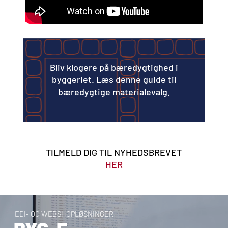
Bliv klogere på bæredygtighed i
byggeriet. Læs denne guide til
bæredygtige materialevalg.
TILMELD DIG TIL NYHEDSBREVET
HER
E
D
I
-
O
G
W
E
B
S
H
O
P
L
Ø
S
N
I
N
G
E
R