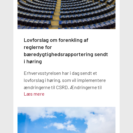
Lovforslag om forenkling af
reglerne for
bæredygtighedsrapportering sendt
i høring
Erhvervsstyrelsen har i dag sendt et
lovforslag i høring, som vil implementere
ændringerne til CSRD. Ændringerne til
Læs mere
CSRD blev vedtaget med EU-
Kommissionens første omnibuspakke.
Med lovforslaget vil antallet af
virksomheder, der er omfattet af kravene
til bæredygtighedsrapportering, blive
reduceret.