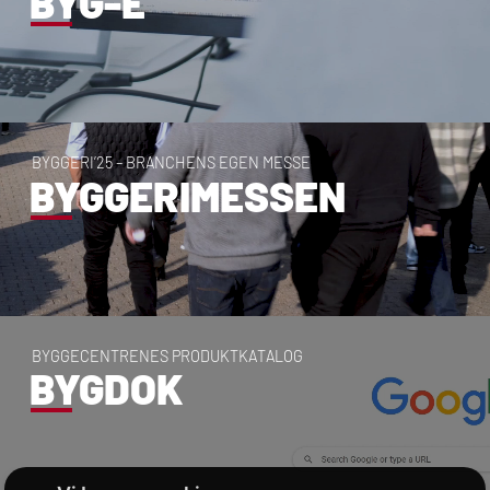
BYG-E
B
Y
G
G
E
R
I
’
2
5
–
B
R
A
N
C
H
E
N
S
E
G
E
N
M
E
S
S
E
BYGGERIMESSEN
B
Y
G
G
E
C
E
N
T
R
E
N
E
S
P
R
O
D
U
K
T
K
A
T
A
L
O
G
BYGDOK