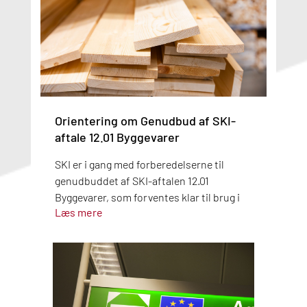
Orientering om Genudbud af SKI-
aftale 12.01 Byggevarer
SKI er i gang med forberedelserne til
genudbuddet af SKI-aftalen 12.01
Byggevarer, som forventes klar til brug i
Læs mere
Q2 2027. I oktober 2026 sendes det
foreløbige udbudsmateriale i teknisk
dialog, hvor alle markedsaktører får
mulighed for at komme med input. Følg
med i udbuddet og tilmeld dig
statusopdateringer på SKIs udbudsside.