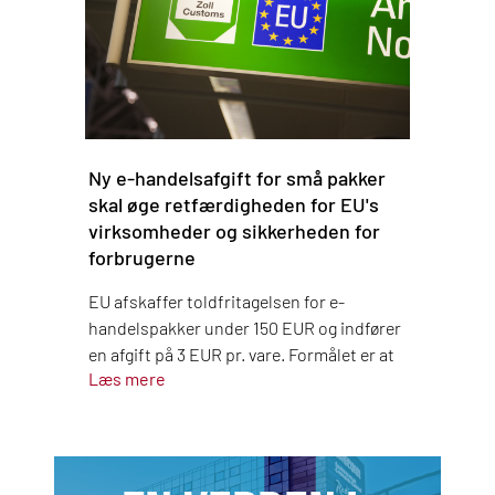
Ny e-handelsafgift for små pakker
skal øge retfærdigheden for EU's
virksomheder og sikkerheden for
forbrugerne
EU afskaffer toldfritagelsen for e-
handelspakker under 150 EUR og indfører
en afgift på 3 EUR pr. vare. Formålet er at
Læs mere
skabe fair konkurrencevilkår for
europæiske virksomheder og beskytte
forbrugerne mod usikre produkter.
Afgiften betales af platforme og
virksomheder — ikke af forbrugerne selv.