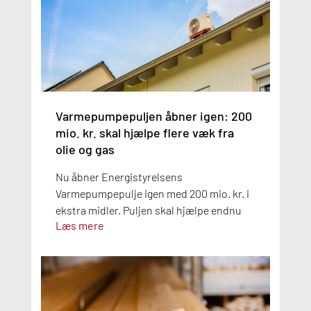
Varmepumpepuljen åbner igen: 200
mio. kr. skal hjælpe flere væk fra
olie og gas
Nu åbner Energistyrelsens
Varmepumpepulje igen med 200 mio. kr. i
ekstra midler. Puljen skal hjælpe endnu
Læs mere
flere boligejere med at skifte olie- og
gasfyr ud med en varmepumpe.