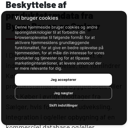
Beskyttelse af
produktstamdata fra
ByggeBasen og Sælger
Denne hjemmeside bruger cookies og andre
sporingsteknologier til at forbedre din
browseroplevelse til følgende formål:
for at
aktivere hjemmesidens grundlæggende
funktionalitet
,
for at give en bedre oplevelse på
hjemmesiden
,
for at måle din interesse for vores
I DB26 er der som et nyt punkt 18
produkter og tjenester og for at tilpasse
marketinginteraktioner
,
at levere annoncer der
indsat en bestemmelse, der forhindrer
er mere relevante for dig
.
Køber i at benytte bruge
Jeg accepterer
produktstamdata fra ByggeBasen, eller
Jeg nægter
som Køber i øvrigt modtager fra
Sælger, hvis formålet er udveksling,
Skift indstillinger
integration i og/eller opbygning af en
kommerciel database og/eller