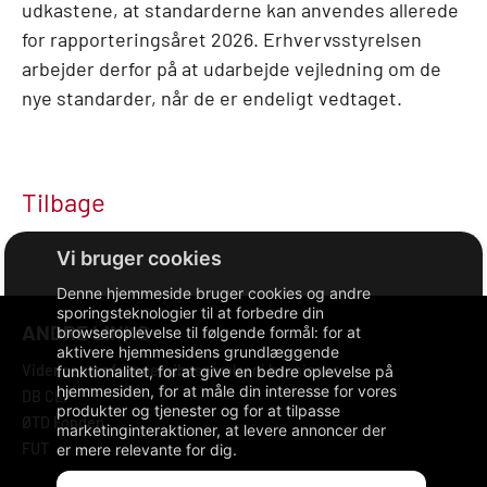
udkastene, at standarderne kan anvendes allerede
for rapporteringsåret 2026. Erhvervsstyrelsen
arbejder derfor på at udarbejde vejledning om de
nye standarder, når de er endeligt vedtaget.
Tilbage
Denne hjemmeside bruger cookies og andre
sporingsteknologier til at forbedre din
ANDRE LINKS
browseroplevelse til følgende formål:
for at
aktivere hjemmesidens grundlæggende
Videncenter for energibesparelser i bygninger
funktionalitet
,
for at give en bedre oplevelse på
hjemmesiden
,
for at måle din interesse for vores
DB CLP
produkter og tjenester og for at tilpasse
ØTD Fonden
marketinginteraktioner
,
at levere annoncer der
FUT
er mere relevante for dig
.