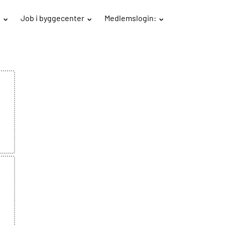
B
Job i byggecenter
Medlemslogin: