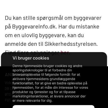
Du kan stille spørgsmål om byggevarer
på Byggevareinfo.dk. Har du mistanke
om en ulovlig byggevare, kan du
anmelde den til Sikkerhedsstyrelsen.
Find flere oplysninger
her
.
Denne hjemmeside bruger cookies og andre
sporingsteknologier til at forbedre din
ANDRE LINKS
browseroplevelse til følgende formål:
for at
aktivere hjemmesidens grundlæggende
Videncenter for energibesparelser i bygninger
funktionalitet
,
for at give en bedre oplevelse på
hjemmesiden
,
for at måle din interesse for vores
DB CLP
produkter og tjenester og for at tilpasse
ØTD Fonden
marketinginteraktioner
,
at levere annoncer der
FUT
er mere relevante for dig
.