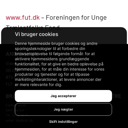
www.fut.dk
– Foreningen for Unge
Trælastfolks Fond.
Denne hjemmeside bruger cookies og andre
sporingsteknologier til at forbedre din
ANDRE LINKS
browseroplevelse til følgende formål:
for at
aktivere hjemmesidens grundlæggende
Videncenter for energibesparelser i bygninger
funktionalitet
,
for at give en bedre oplevelse på
hjemmesiden
,
for at måle din interesse for vores
DB CLP
produkter og tjenester og for at tilpasse
ØTD Fonden
marketinginteraktioner
,
at levere annoncer der
FUT
er mere relevante for dig
.
BRANCHEFORENINGEN DANSKE BYGGECENTRE
Jeg accepterer
Egebækvej 98
Jeg nægter
2850 Nærum
Tlf.: 45 80 78 77
email: db@bdb.dk
Skift indstillinger