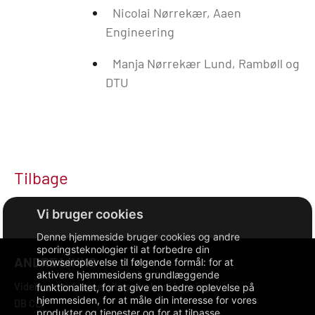
Nicolai Nørrekær, Aaen
Engineering
Manja Nørrekær Lund, Rambøll og
DTU
Tilbage
Denne hjemmeside bruger cookies og andre
sporingsteknologier til at forbedre din
ANDRE LINKS
browseroplevelse til følgende formål:
for at
aktivere hjemmesidens grundlæggende
Videncenter for energibesparelser i bygninger
funktionalitet
,
for at give en bedre oplevelse på
hjemmesiden
,
for at måle din interesse for vores
DB CLP
produkter og tjenester og for at tilpasse