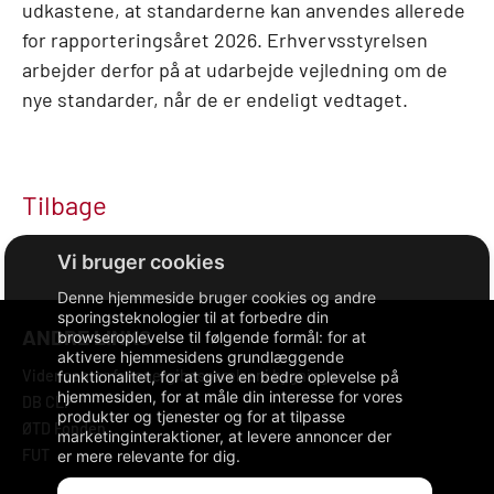
udkastene, at standarderne kan anvendes allerede
for rapporteringsåret 2026. Erhvervsstyrelsen
arbejder derfor på at udarbejde vejledning om de
nye standarder, når de er endeligt vedtaget.
Tilbage
Denne hjemmeside bruger cookies og andre
sporingsteknologier til at forbedre din
ANDRE LINKS
browseroplevelse til følgende formål:
for at
aktivere hjemmesidens grundlæggende
Videncenter for energibesparelser i bygninger
funktionalitet
,
for at give en bedre oplevelse på
hjemmesiden
,
for at måle din interesse for vores
DB CLP
produkter og tjenester og for at tilpasse
ØTD Fonden
marketinginteraktioner
,
at levere annoncer der
FUT
er mere relevante for dig
.