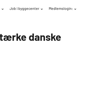
B
Job i byggecenter
Medlemslogin:
rstærke danske