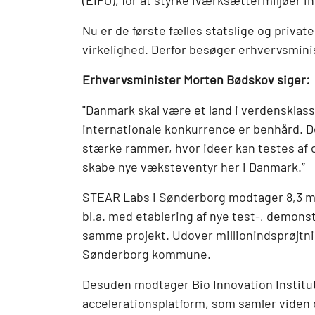
(EIFO), for at styrke iværksættermiljøer i
Nu er de første fælles statslige og private
virkelighed. Derfor besøger erhvervsmin
Erhvervsminister Morten Bødskov siger:
"Danmark skal være et land i verdensklasse
internationale konkurrence er benhård. De
stærke rammer, hvor ideer kan testes af og
skabe nye væksteventyr her i Danmark.”
STEAR Labs i Sønderborg modtager 8,3 mio.
bl.a. med etablering af nye test-, demonst
samme projekt. Udover millionindsprøjtni
Sønderborg kommune.
Desuden modtager Bio Innovation Institute 
accelerationsplatform, som samler viden 