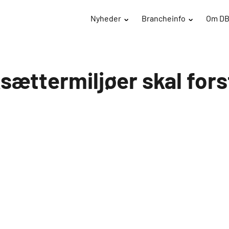
Nyheder
Brancheinfo
Om D
rksættermiljøer skal fo