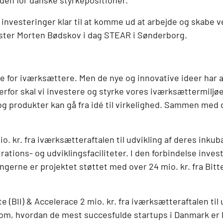
nden for danske styrkepositioner.
 investeringer klar til at komme ud at arbejde og skabe vej
ister Morten Bødskov i dag STEAR i Sønderborg.
 for iværksættere. Men de nye og innovative ideer har alt
rfor skal vi investere og styrke vores iværksættermiljø
 produkter kan gå fra idé til virkelighed. Sammen med da
 kr. fra iværksætteraftalen til udvikling af deres inkuba
rations- og udviklingsfaciliteter. I den forbindelse invest
ngerne er projektet støttet med over 24 mio. kr. fra Bit
(BII) & Accelerace 2 mio. kr. fra iværksætteraftalen til 
om, hvordan de mest succesfulde startups i Danmark er 