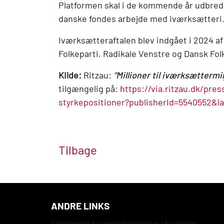
Platformen skal i de kommende år udbrede
danske fondes arbejde med iværksætteri
Iværksætteraftalen blev indgået i 2024 a
Folkeparti, Radikale Venstre og Dansk Fol
Kilde:
Ritzau:
“Millioner til iværksættermi
tilgængelig på:
https://via.ritzau.dk/pre
styrkepositioner?publisherId=5540552&l
Tilbage
ANDRE LINKS
Videncenter for energibesparelser i bygninger