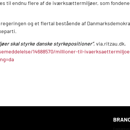
s til endnu flere af de iværksættermiljøer, som fondene 
.
f regeringen og et flertal bestående af Danmarksdemokrat
keparti.
ljøer skal styrke danske styrkepositioner”
, via.ritzau.dk,
ssemeddelelse/14688570/millioner-til-ivaerksaettermiljo
ang=da
BRANC
Egebækvej